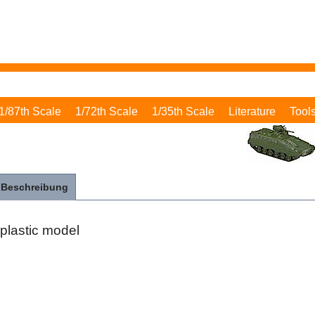
1/87th Scale
1/72th Scale
1/35th Scale
Literature
Tool
Beschreibung
plastic model