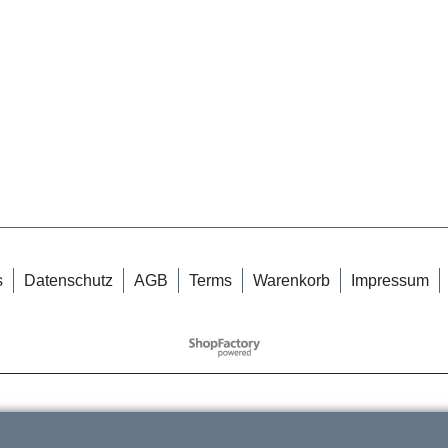
s
Datenschutz
AGB
Terms
Warenkorb
Impressum
WebShop erstellt mit
ShopFactory Shop
Software.