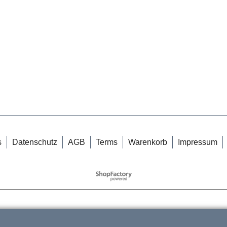
s
Datenschutz
AGB
Terms
Warenkorb
Impressum
WebShop erstellt mit
ShopFactory Shop
Software.