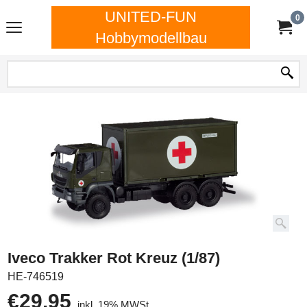
UNITED-FUN
0
Hobbymodellbau
Iveco Trakker Rot Kreuz (1/87)
HE-746519
€
29.95
inkl. 19% MWSt