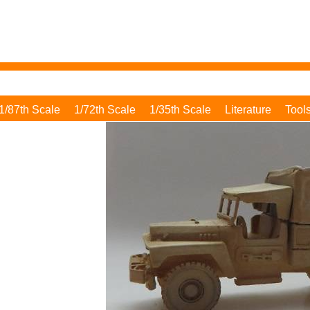
1/87th Scale
1/72th Scale
1/35th Scale
Literature
Tool