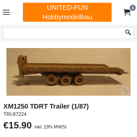
UNITED-FUN
0
Hobbymodellbau
XM1250 TDRT Trailer (1/87)
TRI-87224
€
15.90
inkl. 19% MWSt