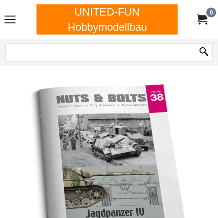
UNITED-FUN
0
Hobbymodellbau