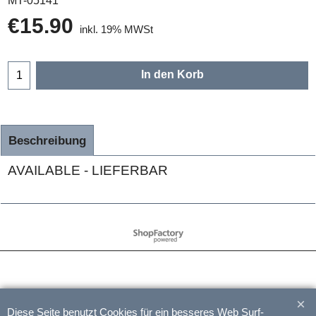
MT-05141
€
15.90
inkl. 19% MWSt
In den Korb
Beschreibung
AVAILABLE - LIEFERBAR
WebShop erstellt mit
ShopFactory Shop
Software.
Diese Seite benutzt Cookies für ein besseres Web Surf-