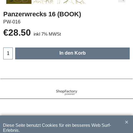
Panzerwrecks 16 (BOOK)
PW-016
€
28.50
inkl 7% MWSt
In den Korb
WebShop erstellt mit
ShopFactory Shop
Software.
Diese Seite benutzt Cookies für ein besseres Web Surf-
Erlebnis.