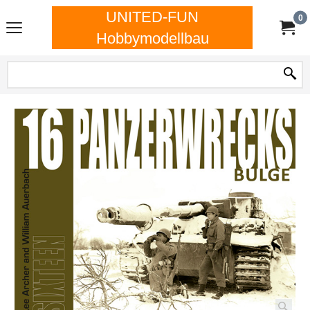
UNITED-FUN
0
Hobbymodellbau