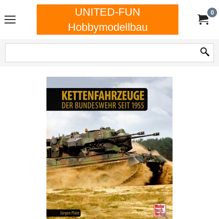
UNITED-FUN
0
Hobbymodellbau