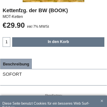
Kettenfzg. der BW (BOOK)
MOT-Ketten
€
29.90
inkl 7% MWSt
In den Korb
Beschreibung
SOFORT
WebShop erstellt mit
ShopFactory Shop
Software.
Diese Seite benutzt Cookies für ein besseres Web Surf-