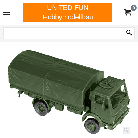
UNITED-FUN
0
Hobbymodellbau