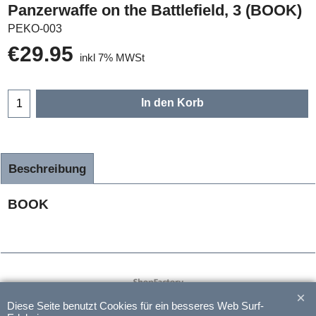
Panzerwaffe on the Battlefield, 3 (BOOK)
PEKO-003
€
29.95
inkl 7% MWSt
In den Korb
Beschreibung
BOOK
WebShop erstellt mit
ShopFactory Shop
Software.
Diese Seite benutzt Cookies für ein besseres Web Surf-