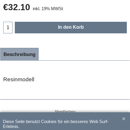
€
32.10
inkl. 19% MWSt
In den Korb
Beschreibung
Resinmodell
WebShop erstellt mit
ShopFactory Shop
Software.
Diese Seite benutzt Cookies für ein besseres Web Surf-
Erlebnis.