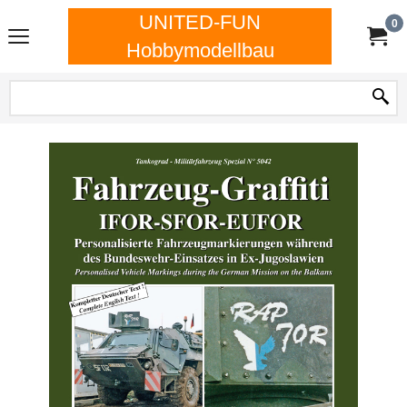
UNITED-FUN
0
Hobbymodellbau