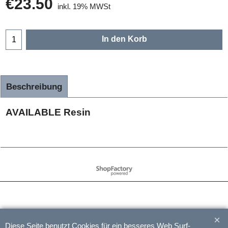
€
23.50
inkl. 19% MWSt
In den Korb
Beschreibung
AVAILABLE Resin
WebShop erstellt mit
ShopFactory Shop
Software.
Diese Seite benutzt Cookies für ein besseres Web Surf-