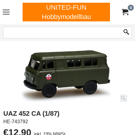
UNITED-FUN
0
Hobbymodellbau
UAZ 452 CA (1/87)
HE-743792
€
12.90
inkl. 19% MWSt