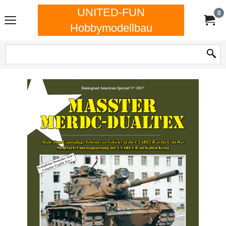
UNITED-FUN
0
Hobbymodellbau