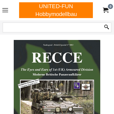
UNITED-FUN
0
Hobbymodellbau