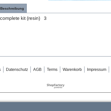
Beschreibung
complete kit (resin) 3
s
Datenschutz
AGB
Terms
Warenkorb
Impressum
WebShop erstellt mit
ShopFactory Shop
Software.