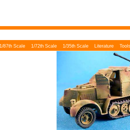
1/87th Scale
1/72th Scale
1/35th Scale
Literature
Tool