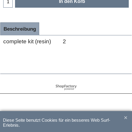
In den Korb
Beschreibung
complete kit (resin) 2
WebShop erstellt mit
ShopFactory Shop
Software.
Diese Seite benutzt Cookies für ein besseres Web Surf-
Erlebnis.