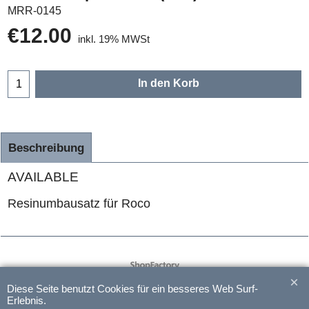
MRR-0145
€
12.00
inkl. 19% MWSt
In den Korb
Beschreibung
AVAILABLE
Resinumbausatz für Roco
WebShop erstellt mit
ShopFactory Shop
Software.
Diese Seite benutzt Cookies für ein besseres Web Surf-
Erlebnis.