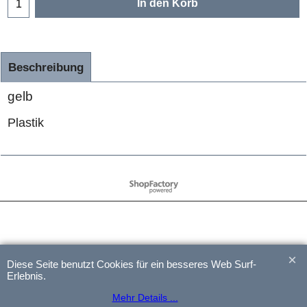
In den Korb
Beschreibung
gelb
Plastik
WebShop erstellt mit
ShopFactory Shop
Software.
Diese Seite benutzt Cookies für ein besseres Web Surf-
Erlebnis.
Mehr Details ...