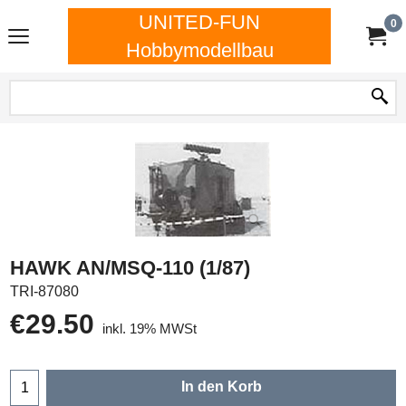
UNITED-FUN
0
Hobbymodellbau
HAWK AN/MSQ-110 (1/87)
TRI-87080
€
29.50
inkl. 19% MWSt
In den Korb