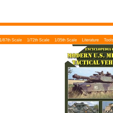
1/87th Scale
1/72th Scale
1/35th Scale
Literature
Tool