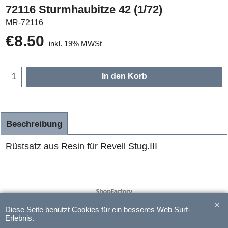
72116 Sturmhaubitze 42 (1/72)
MR-72116
€
8.50
inkl. 19% MWSt
In den Korb
Beschreibung
Rüstsatz aus Resin für Revell Stug.III
WebShop erstellt mit
ShopFactory Shop
Software.
Diese Seite benutzt Cookies für ein besseres Web Surf-
Erlebnis.