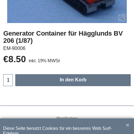
Generator Container für Hägglunds BV
206 (1/87)
EM-90006
€
8.50
inkl. 19% MWSt
In den Korb
WebShop erstellt mit
ShopFactory Shop
Software.
Diese Seite benutzt Cookies für ein besseres Web Surf-
Erlebnis.