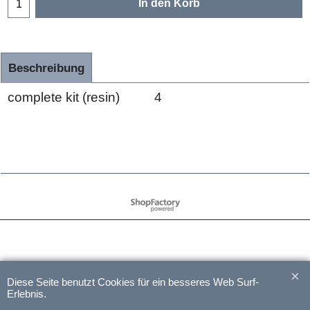
In den Korb
Beschreibung
complete kit (resin) 4
WebShop erstellt mit
ShopFactory Shop
Software.
Diese Seite benutzt Cookies für ein besseres Web Surf-
Erlebnis.