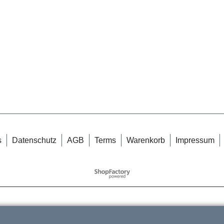
s
Datenschutz
AGB
Terms
Warenkorb
Impressum
WebShop erstellt mit
ShopFactory Shop
Software.