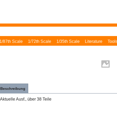
1/87th Scale
1/72th Scale
1/35th Scale
Literature
Tool
Beschreibung
Aktuelle Ausf., über 38 Teile