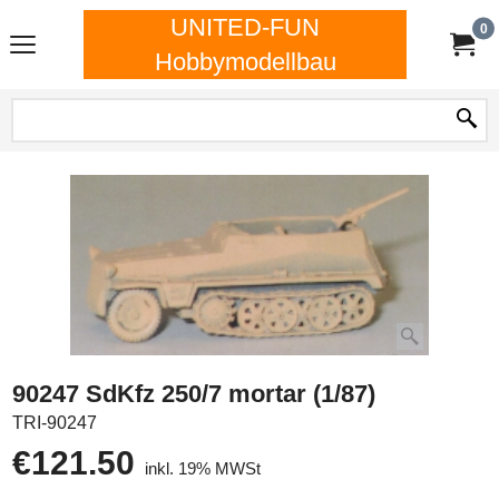
UNITED-FUN
0
Hobbymodellbau
90247 SdKfz 250/7 mortar (1/87)
TRI-90247
€
121.50
inkl. 19% MWSt