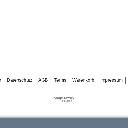
s
Datenschutz
AGB
Terms
Warenkorb
Impressum
WebShop erstellt mit
ShopFactory Shop
Software.