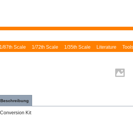
1/87th Scale
1/72th Scale
1/35th Scale
Literature
Tool
Beschreibung
Conversion Kit