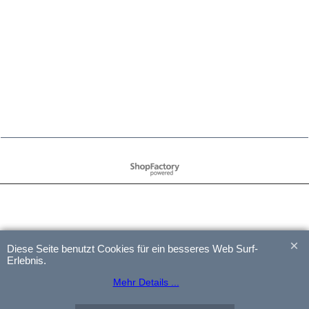
WebShop erstellt mit
ShopFactory Shop
Software.
Diese Seite benutzt Cookies für ein besseres Web Surf-
Erlebnis.
Mehr Details ...