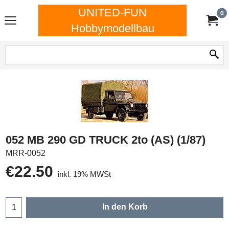
UNITED-FUN
0
Hobbymodellbau
052 MB 290 GD TRUCK 2to (AS) (1/87)
MRR-0052
€
22.50
inkl. 19% MWSt
In den Korb