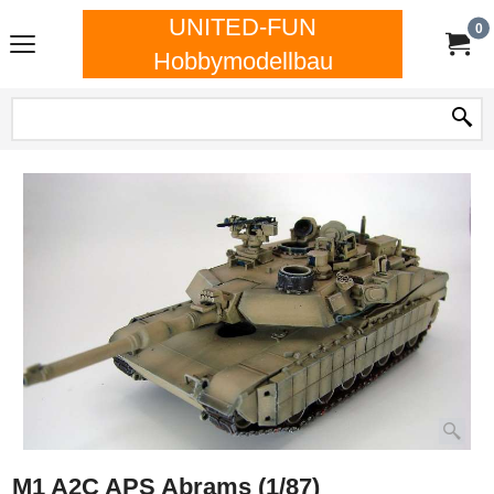
UNITED-FUN
0
Hobbymodellbau
M1 A2C APS Abrams (1/87)