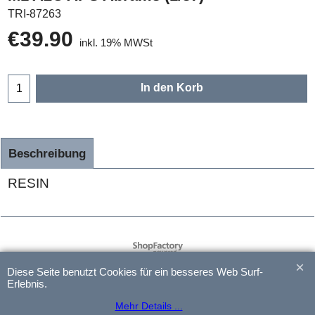
TRI-87263
€
39.90
inkl. 19% MWSt
In den Korb
Beschreibung
RESIN
WebShop erstellt mit
ShopFactory Shop
Software.
Diese Seite benutzt Cookies für ein besseres Web Surf-
Erlebnis.
Mehr Details ...