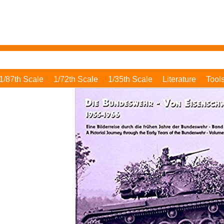
1/87th Scale
1/72th Scale
1/35th Scale
Literature
Tool