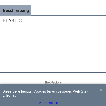
Beschreibung
PLASTIC
WebShop erstellt mit
ShopFactory Shop
Software.
Diese Seite benutzt Cookies für ein besseres Web Surf-
Erlebnis.
Mehr Details ...