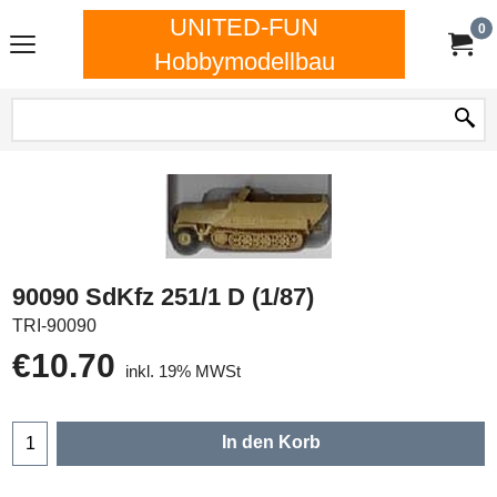
UNITED-FUN
0
Hobbymodellbau
90090 SdKfz 251/1 D (1/87)
TRI-90090
€
10.70
inkl. 19% MWSt
In den Korb