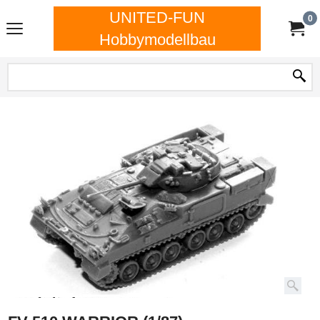
UNITED-FUN
0
Hobbymodellbau