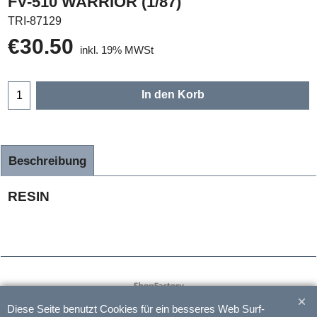
FV-510 WARRIOR (1/87)
TRI-87129
€
30.50
inkl. 19% MWSt
In den Korb
Beschreibung
RESIN
WebShop erstellt mit
ShopFactory Shop
Software.
Diese Seite benutzt Cookies für ein besseres Web Surf-