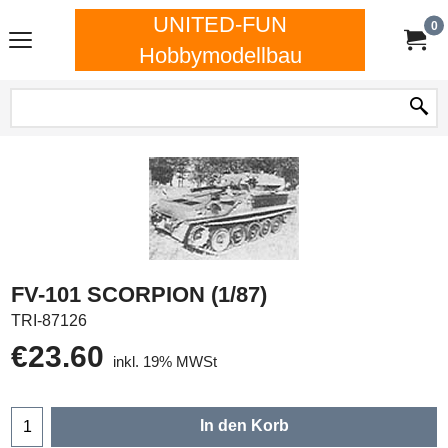
UNITED-FUN
0
Hobbymodellbau
FV-101 SCORPION (1/87)
TRI-87126
€
23.60
inkl. 19% MWSt
In den Korb