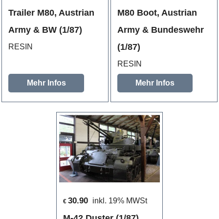
Trailer M80, Austrian
M80 Boot, Austrian
Army & BW (1/87)
Army & Bundeswehr
(1/87)
RESIN
RESIN
Mehr Infos
Mehr Infos
30.90
inkl. 19% MWSt
€
M-42 Duster (1/87)